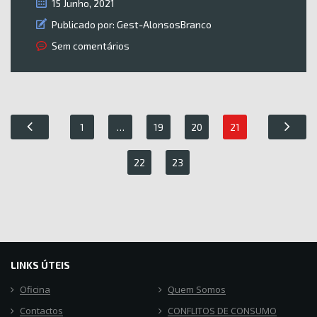
15 Junho, 2021
Publicado por:
Gest-AlonsosBranco
Sem comentários
1
…
19
20
21
22
23
LINKS ÚTEIS
Oficina
Quem Somos
Contactos
CONFLITOS DE CONSUMO