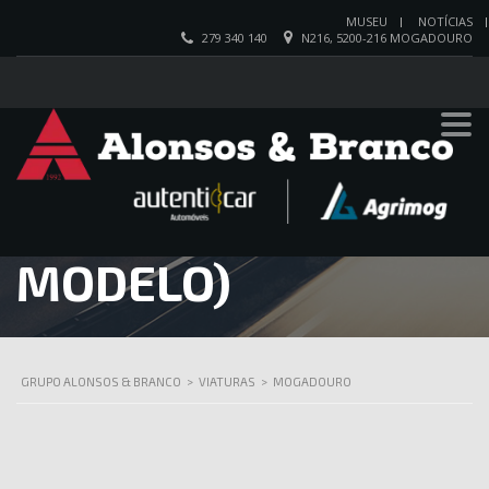
MUSEU
NOTÍCIAS
279 340 140
N216, 5200-216 MOGADOURO
MCCORMICK
X4.080 (NOVO
MODELO)
GRUPO ALONSOS & BRANCO
>
VIATURAS
>
MOGADOURO