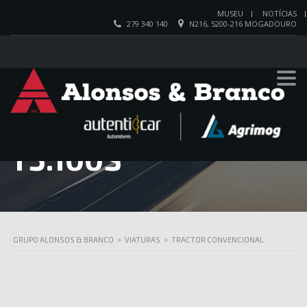
MUSEU
NOTÍCIAS
279 340 140
N216, 5200-216 MOGADOURO
NEW HOLLAND
T5.100S
GRUPO ALONSOS & BRANCO
>
VIATURAS
>
TRACTOR CONVENCIONAL