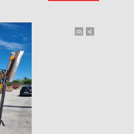
FACEBOOK
MASTODON
EMAIL
SHARE