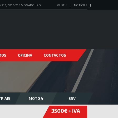
N216, 5200-216 MOGADOURO
MUSEU
NOTÍCIAS
MOS
OFICINA
CONTACTOS
RIAIS
MOTO 4
SSV
3500€ + IVA