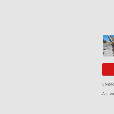
Contac
A info