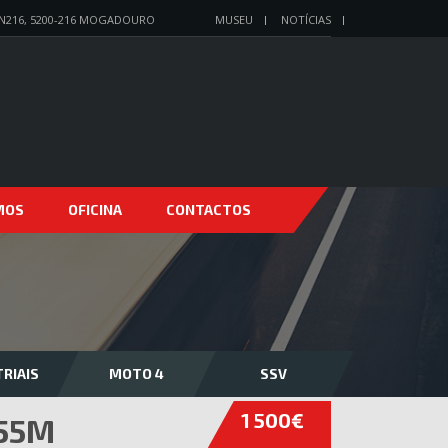
N216, 5200-216 MOGADOURO
MUSEU
NOTÍCIAS
MOS
OFICINA
CONTACTOS
RIAIS
MOTO 4
SSV
1 500€
,55M