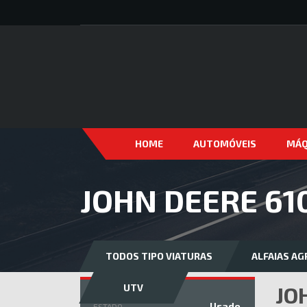
HOME
AUTOMÓVEIS
MÁQ
JOHN DEERE 61
TODOS TIPO VIATURAS
ALFAIAS AG
UTV
JO
Usado
ESTADO