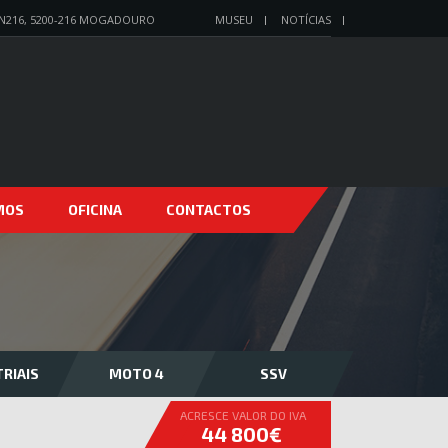
N216, 5200-216 MOGADOURO
MUSEU
NOTÍCIAS
MOS
OFICINA
CONTACTOS
RIAIS
MOTO 4
SSV
ACRESCE VALOR DO IVA
44 800€