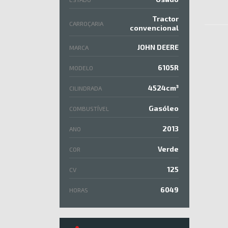
Tractor
CARROÇARIA
convencional
JOHN DEERE
MARCA
6105R
MODELO
4524cm³
CILINDRADA
Gasóleo
COMBUSTÍVEL
2013
ANO
Verde
COR
125
CV
6049
HORAS