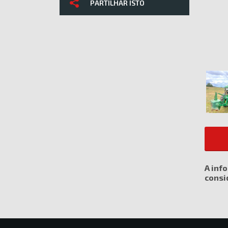
PARTILHAR ISTO
A inf
consi