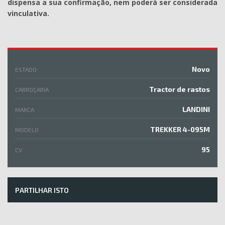
dispensa a sua confirmação, nem poderá ser considerada
vinculativa.
Novo
ESTADO
Tractor de rastos
CARROÇARIA
LANDINI
MARCA
TREKKER 4-095M
MODELO
95
CV
PARTILHAR ISTO