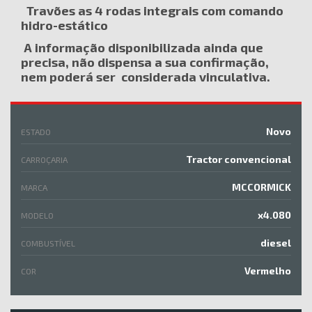
Travões as 4 rodas integrais com comando
hidro-estático
A informação disponibilizada ainda que
precisa, não dispensa a sua confirmação,
nem poderá ser considerada vinculativa.
Novo
ESTADO
Tractor convencional
CARROÇARIA
MCCORMICK
MARCA
x4.080
MODELO
diesel
COMBUSTÍVEL
Vermelho
COR