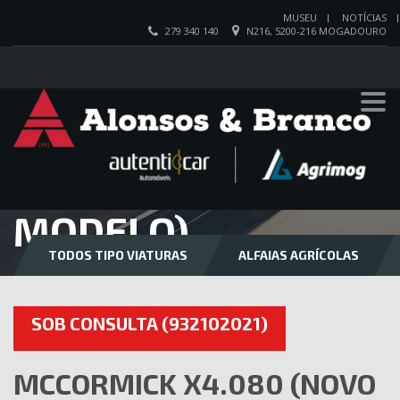
MUSEU
NOTÍCIAS
279 340 140
N216, 5200-216 MOGADOURO
MCCORMICK
X4.080 (NOVO
MODELO)
TODOS TIPO VIATURAS
ALFAIAS AGRÍCOLAS
SOB CONSULTA (932102021)
MCCORMICK X4.080 (NOVO