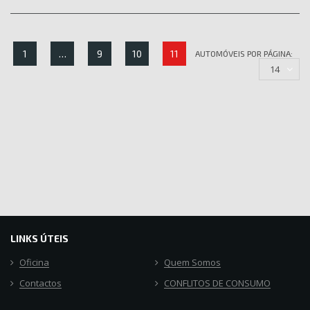
1
…
9
10
11
AUTOMÓVEIS POR PÁGINA:
14
LINKS ÚTEIS
Oficina
Quem Somos
Contactos
CONFLITOS DE CONSUMO