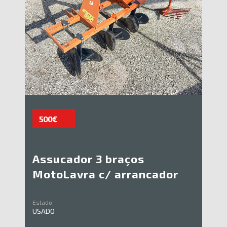
500€
Assucador 3 braços
MotoLavra c/ arrancador
Estado
USADO