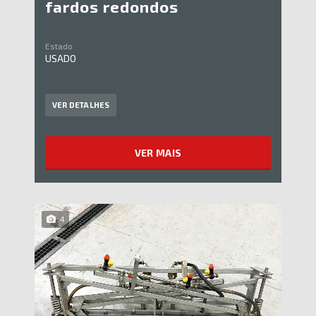
fardos redondos
Estado
USADO
VER DETALHES
VER MAIS
4