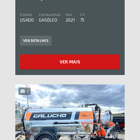
Estado
Combustível
Ano
CV
USADO
GASÓLEO
2021
75
VER DETALHES
VER MAIS
3